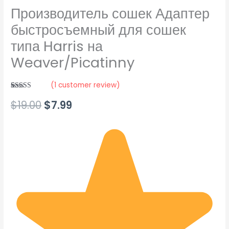
Производитель сошек Адаптер
быстросъемный для сошек
типа Harris на
Weaver/Picatinny
(
1
customer review)
Rated
1
5.00
$
19.00
$
7.99
out of 5
based on
customer
rating