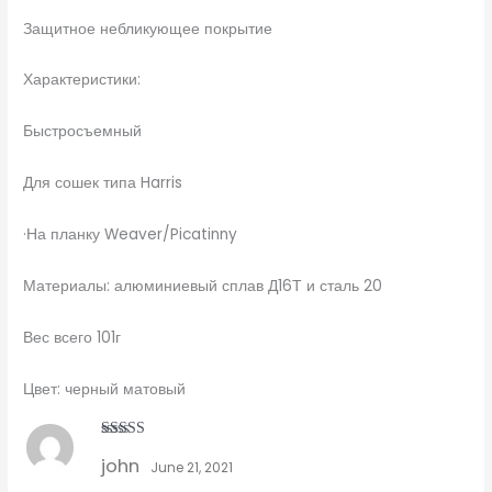
Защитное небликующее покрытие
Характеристики:
Быстросъемный
Для сошек типа Harris
·На планку Weaver/Picatinny
Материалы: алюминиевый сплав Д16Т и сталь 20
Вес всего 101г
Цвет: черный матовый
Rated
5
out
john
of 5
June 21, 2021