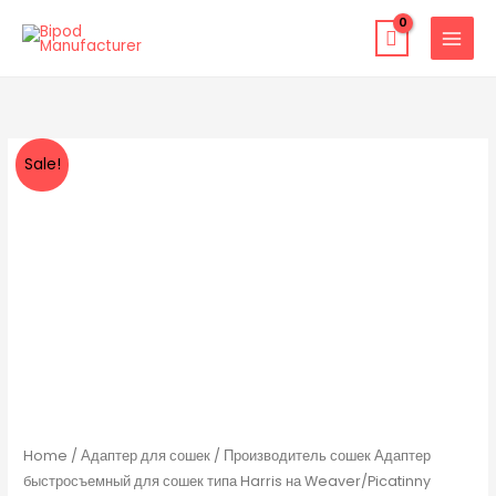
Skip
to
content
Производитель
Original
Current
Sale!
сошек
price
price
Адаптер
быстросъемный
was:
is:
для
$19.00.
$7.99.
сошек
типа
Harris
на
Weaver/Picatinny
quantity
Home
/
Адаптер для сошек
/ Производитель сошек Адаптер
быстросъемный для сошек типа Harris на Weaver/Picatinny