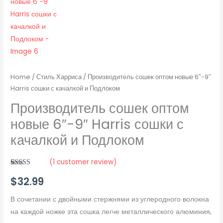
Home
/
Стиль Харриса
/ Производитель сошек оптом новые 6″-9″
Harris сошки с качалкой и Подлоком
Производитель сошек оптом
новые 6″-9″ Harris сошки с
качалкой и Подлоком
(
1
customer review)
Rated
1
5.00
$
32.99
out of 5
based on
customer
rating
В сочетании с двойными стержнями из углеродного волокна
на каждой ножке эта сошка легче металлического алюминия,