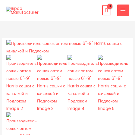
Skip
to
content
Производитель
сошек
оптом
новые
6"-9"
Harris
сошки
с
качалкой
и
Подлоком
quantity